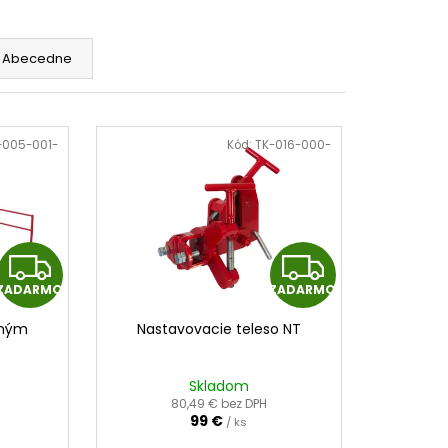
Abecedne
-005-001-
Kód:
TK-016-000-
Z
Z
ZADARMO
ZADARMO
A
A
sným
Nastavovacie teleso NT
D
D
A
A
Skladom
80,49 € bez DPH
99 €
R
/ ks
R