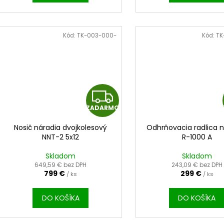
Kód:
TK-003-000-
Kód:
TK
Z
ZADARMO
A
Nosič náradia dvojkolesový
Odhrňovacia radlica 
D
NNT-2 5x12
R-1000 A
A
Skladom
Skladom
649,59 € bez DPH
243,09 € bez DPH
799 €
299 €
/ ks
R
/ ks
M
DO KOŠÍKA
DO KOŠÍKA
O