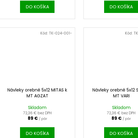
v
M
DO KOŠÍKA
DO KOŠÍKA
O
Kód:
TK-024-001-
Kód:
TK
Návleky orebné 5x12 MITAS k
Návleky orebné 5x12 
MT AGZAT
MT VARI
Skladom
Skladom
72,36 € bez DPH
72,36 € bez DPH
89 €
89 €
/ pár
/ pár
DO KOŠÍKA
DO KOŠÍKA