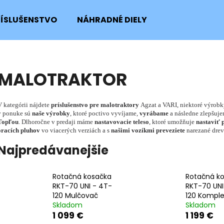
RÍSLUŠENSTVO
NÁHRADNÉ DIELY
Čo potrebujete nájsť?
MALOTRAKTOR
HĽADAŤ
V kategórii nájdete
príslušenstvo pre malotraktory
Agzat a VARI, niektoré výrob
v ponuke sú
naše výrobky
, ktoré poctivo vyvíjame,
vyrábame
a následne zlepšuje
Topľou
. Dlhoročne v predaji máme
nastavovacie teleso
, ktoré umožňuje
nastaviť 
oracích pluhov
vo viacerých verziách a s
našimi vozíkmi preveziete
narezané drev
Odporúčame
Najpredávanejšie
Rotačná kosačka
Rotačná k
RKT-70 UNI - 4T-
RKT-70 UNI
120 Mulčovač
120 Komple
Skladom
Skladom
1 099 €
1 199 €
SKRUTKA NOŽA KOSAČKY
POISTNÝ KRÚŽOK