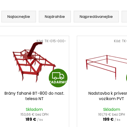
4,50 €
0,40 €
R
a
Najlacnejšie
Najdrahšie
Najpredávanejšie
d
e
V
n
ý
Kód:
TK-015-000-
Kód:
TK
i
p
e
i
p
s
r
p
Z
o
r
d
ZADARMO
A
o
u
d
Brány ťahané BT-800 do nast.
Nadstavba k príve
D
k
telesa NT
vozíkom PVT
u
t
k
A
Skladom
Skladom
o
t
153,66 € bez DPH
161,79 € bez DPH
v
189 €
199 €
/ ks
R
/ ks
o