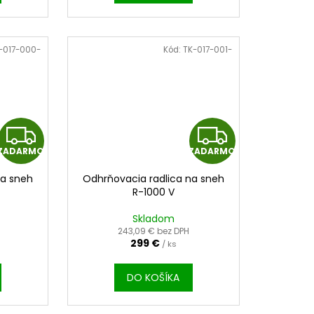
O
-017-000-
Kód:
TK-017-001-
Z
Z
ZADARMO
ZADARMO
A
A
na sneh
Odhrňovacia radlica na sneh
D
D
R-1000 V
A
A
Skladom
243,09 € bez DPH
299 €
R
/ ks
R
M
M
DO KOŠÍKA
O
O