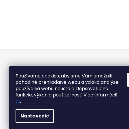
Z
á
p
ä
Používame cookies, aby sme Vám umožnili
t
pohodlné prehliadanie webu a vďaka analýze
používania webu neustále zlepšovali jeho
i
funkcie, výkon a použiteľnosť. Viac informácií
e
tu
.
Nastavenie
Copyright 2026
Tecak.sk
. Všetky práva vyhraden