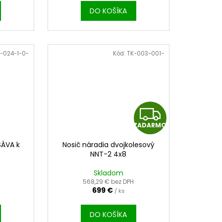
M
M
DO KOŠÍKA
O
O
-024-1-0-
Kód:
TK-003-001-
Z
ZADARMO
A
SÁVA k
Nosič náradia dvojkolesový
D
NNT-2 4x8
A
Skladom
568,29 € bez DPH
699 €
/ ks
R
M
DO KOŠÍKA