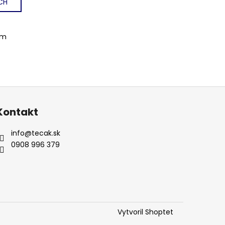
CH
om
Kontakt
info
@
tecak.sk
0908 996 379
Vytvoril Shoptet