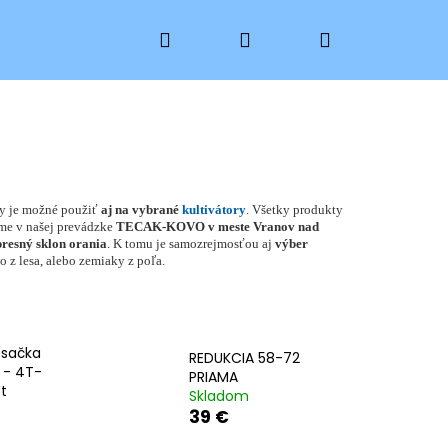
Hľadať
Prihlásenie
Nákupný
košík
ky je možné použiť
aj na vybrané
kultivátory
. Všetky produkty
me v našej prevádzke
TECAK-KOVO v meste Vranov nad
presný sklon orania
. K tomu je samozrejmosťou aj
výber
o z lesa, alebo zemiaky z poľa.
osačka
REDUKCIA 58-72
 - 4T-
PRIAMA
t
Skladom
39 €
 PKH 15