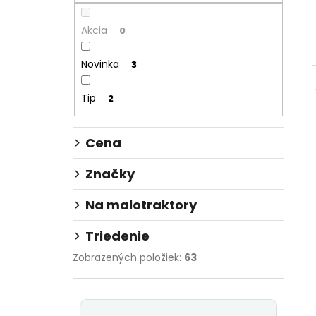
3,50 €
Akcia
0
Novinka
3
Tip
2
Cena
Značky
Na malotraktory
Triedenie
Zobrazených položiek:
63