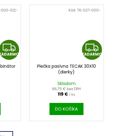
-000-012-
Kód:
TK-027-000-
Z
Z
ZADARMO
ZADARMO
A
A
mbinátor
Plečka pasívna TECAK 30X10
D
D
(dierky)
A
A
Skladom
96,75 € bez DPH
119 €
R
/ ks
R
M
M
DO KOŠÍKA
O
O