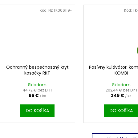
Kód:
NDTK006119-
Kód:
TK
Ochranný bezpečnostný kryt
Pasívny kultivátor, ko
kosačky RKT
KOMBI
Skladom
Skladom
44,72 € bez DPH
202,44 € bez DPH
55 €
249 €
/ ks
/ ks
DO KOŠÍKA
DO KOŠÍKA