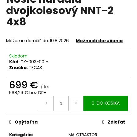
je
A
á
dvojkolesový NNT-2
0,0
z
j
R
4x8
5
s
hviezdičiek.
M
ť
?
Môžeme doručiť do:
10.8.2026
Možnosti doručenia
O
Skladom
Kód:
TK-003-001-
Značka:
TECAK
HĽADAŤ
699 €
/ ks
568,29 € bez DPH
O
Jednotková
DO KOŠÍKA
d
cena:
p
o
Opýtať sa
Zdieľať
r
ú
Kategória
:
MALOTRAKTOR