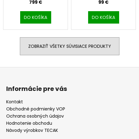
799 €
99 €
DO KOŠÍKA
DO KOŠÍKA
ZOBRAZIŤ VŠETKY SÚVISIACE PRODUKTY
Z
á
p
Informácie pre vás
ä
t
Kontakt
Obchodné podmienky VOP
i
Ochrana osobných údajov
e
Hodnotenie obchodu
Návody výrobkov TECAK