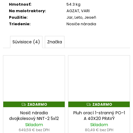
č
Hmotnosť
:
54.3 kg
a
Na malotraktory
:
AGZAT
,
VARI
m
Použitie
:
Jar, Leto, Jeseň
e
Triedenie
:
Nosiče náradia
LOŽISKO
Súvisiace (4)
Značka
6005
2RS
3,90
€
ZADARMO
ZADARMO
Z
Z
A
A
Nosič náradia
Pluh orací 1-stranný PO-1
D
D
A
A
dvojkolesový NNT-2 5x12
A 40X20 PRAVÝ
R
R
Skladom
Skladom
M
M
O
O
649,59 € bez DPH
80,49 € bez DPH