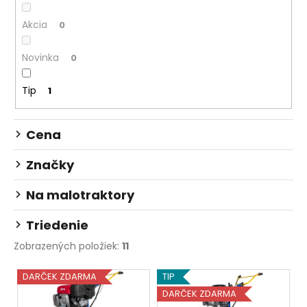
p
č
a
r
Akcia
0
m
o
e
d
Novinka
0
u
LOŽISKO
k
Tip
1
6005
t
2RS
o
3,90
Cena
€
v
Značky
Na malotraktory
Triedenie
Zobrazených položiek:
11
V
DARČEK ZDARMA
TIP
ý
DARČEK ZDARMA