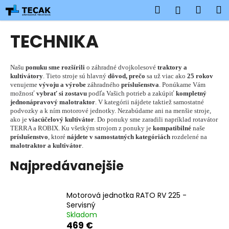
K
Prejsť
Hľadať
Náku
M
Prihlásen
na
o
obsah
Späť
Späť
košík
š
TECHNIKA
í
Č
k
o
Našu
ponuku sme rozšírili
o záhradné dvojkolesové
traktory a
kultivátory
. Tieto stroje sú hlavný
dôvod, prečo
sa už viac ako
25 rokov
p
venujeme
vývoju a výrobe
záhradného
príslušenstva
. Ponúkame Vám
o
možnosť
vybrať si zostavu
podľa Vašich potrieb a zakúpiť
kompletný
jednonápravový malotraktor
. V kategórii nájdete taktiež samostatné
t
podvozky a k ním motorové jednotky. Nezabúdame ani na menšie stroje,
r
ako je
viacúčelový kultivátor
. Do ponuky sme zaradili napríklad rotavátor
TERRA a ROBIX. Ku všetkým strojom z ponuky je
kompatibilné
naše
e
príslušenstvo
, ktoré
nájdete v samostatných kategóriách
rozdelené na
b
malotraktor a kultivátor
.
u
Najpredávanejšie
j
e
Motorová jednotka RATO RV 225 -
t
Servisný
e
Skladom
469 €
n