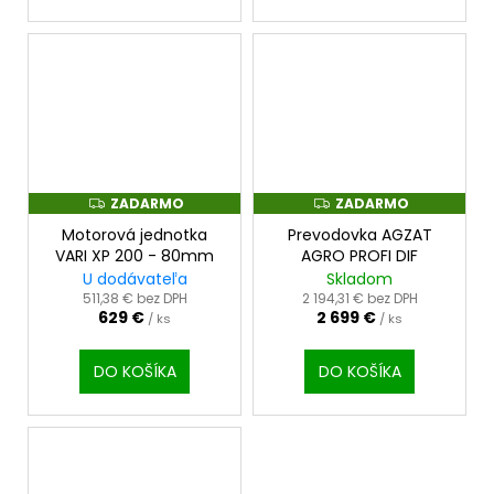
ZADARMO
ZADARMO
Z
Z
A
A
Motorová jednotka
Prevodovka AGZAT
D
D
A
A
VARI XP 200 - 80mm
AGRO PROFI DIF
R
R
U dodávateľa
Skladom
M
M
O
O
511,38 € bez DPH
2 194,31 € bez DPH
629 €
2 699 €
/ ks
/ ks
DO KOŠÍKA
DO KOŠÍKA