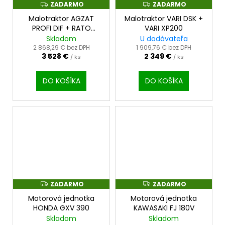
ZADARMO
ZADARMO
Z
Z
A
A
Malotraktor AGZAT
Malotraktor VARI DSK +
D
D
A
A
PROFI DIF + RATO
VARI XP200
R
R
RV225
+ Nastavovacie
Skladom
U dodávateľa
M
M
teleso ZDARMA
O
O
2 868,29 € bez DPH
1 909,76 € bez DPH
3 528 €
2 349 €
/ ks
/ ks
DO KOŠÍKA
DO KOŠÍKA
ZADARMO
ZADARMO
Z
Z
A
A
Motorová jednotka
Motorová jednotka
D
D
A
A
HONDA GXV 390
KAWASAKI FJ 180V
R
R
Skladom
Skladom
M
M