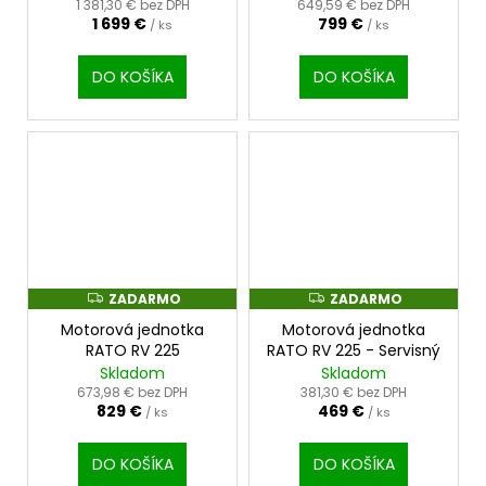
O
O
1 381,30 € bez DPH
649,59 € bez DPH
1 699 €
799 €
/ ks
/ ks
DO KOŠÍKA
DO KOŠÍKA
ZADARMO
ZADARMO
Z
Z
A
A
Motorová jednotka
Motorová jednotka
D
D
A
A
RATO RV 225
RATO RV 225 - Servisný
R
R
Skladom
Skladom
M
M
O
O
673,98 € bez DPH
381,30 € bez DPH
829 €
469 €
/ ks
/ ks
DO KOŠÍKA
DO KOŠÍKA