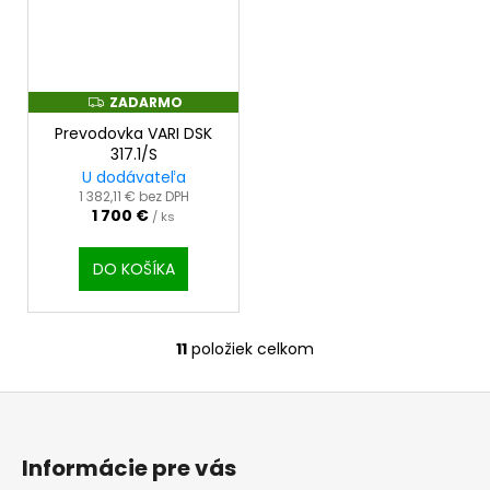
ZADARMO
Z
A
Prevodovka VARI DSK
D
A
317.1/S
R
U dodávateľa
M
O
1 382,11 € bez DPH
1 700 €
/ ks
DO KOŠÍKA
11
položiek celkom
O
v
Z
l
á
á
d
p
Informácie pre vás
a