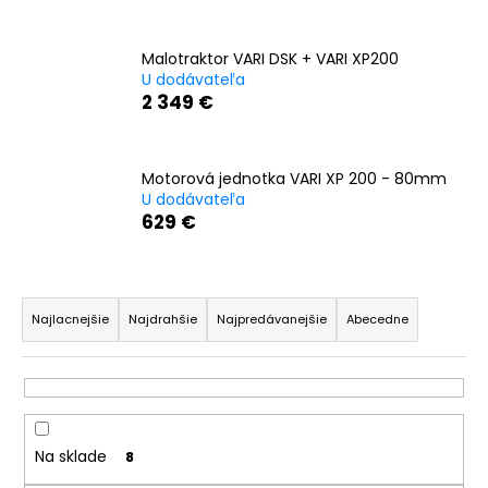
á
j
Malotraktor VARI DSK + VARI XP200
s
U dodávateľa
2 349 €
ť
?
Motorová jednotka VARI XP 200 - 80mm
U dodávateľa
629 €
HĽADAŤ
R
a
Najlacnejšie
Najdrahšie
Najpredávanejšie
Abecedne
O
d
d
e
p
n
o
i
r
Na sklade
8
e
ú