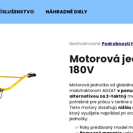
RÍSLUŠENSTVO
NÁHRADNÉ DIELY
Čo potrebujete nájsť?
Priemerné
Neohodnotené
Podrobnosti 
hodnotenie
Motorová j
produktu
HĽADAŤ
je
180V
0,0
z
5
Odporúčame
hviezdičiek.
Motorová jednotka od globál
malotraktorom AGZAT
v ponu
alternatívou za 2-taktný
mo
potrebné pre prácu v teréne s 
Tieto motory dosahujú
nižšiu
ktorý využijete napríklad pri
jednotky.
✅ Roky predávaný model m
SKRUTKA NOŽA KOSAČKY
POISTNÝ KRÚŽOK
✅
Pomocné mazanie
valc