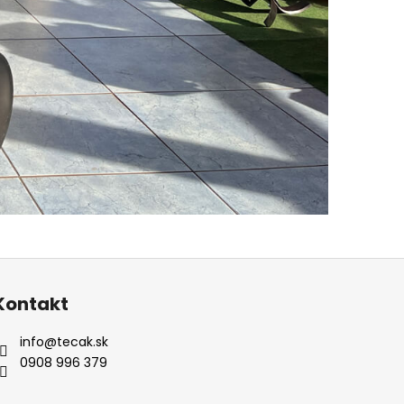
Kontakt
info
@
tecak.sk
0908 996 379