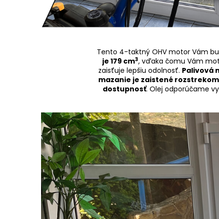
Tento 4-taktný OHV motor Vám b
3
je 179 cm
, vďaka čomu Vám mot
zaisťuje lepšiu odolnosť.
Palivová 
mazanie je zaistené rozstrekom
dostupnosť
. Olej odporúčame v