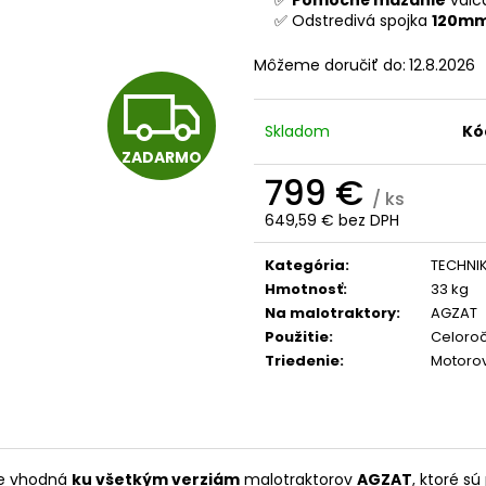
4,50 €
0,40 €
✅ Odstredivá spojka
120m
Môžeme doručiť do:
12.8.2026
Z
Skladom
Kó
ZADARMO
A
799 €
/ ks
649,59 € bez DPH
Jednotková
D
cena:
Kategória
:
TECHNI
Hmotnosť
:
33 kg
Na malotraktory
:
AGZAT
A
Použitie
:
Celoro
Triedenie
:
Motorov
R
e vhodná
ku všetkým verziám
malotraktorov
AGZAT
, ktoré s