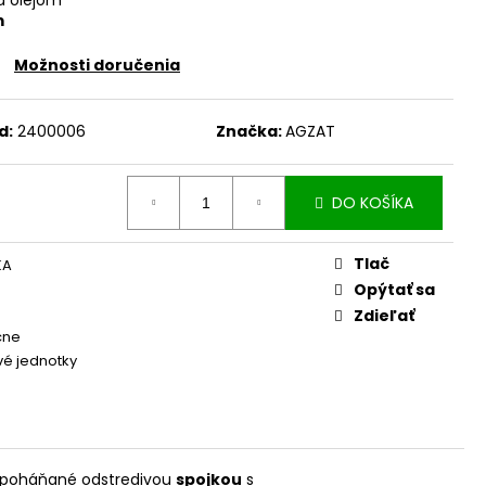
m
Možnosti doručenia
d:
2400006
Značka:
AGZAT
DO KOŠÍKA
Tlač
KA
Opýtať sa
Zdieľať
čne
é jednotky
ú poháňané odstredivou
spojkou
s