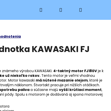
Hľadať
Prihlásenie
Nákupný
košík
hodnotenia
ednotka KAWASAKI FJ
ne známeho výrobcu KAWASAKI.
4-taktný motor FJ180V
je k
ke už niekoľko rokov.
Tento motor je veľmi vhodnou
tor. Motor kawasaki
má nútené mazanie olejom
, ktoré je
trvalým náklonom. Štvortakt pracuje pri nižších otáčkach.
 spotrebu paliva
a súčasne majú
vyšší krútiaci moment
,
 oraní pôdy. Spolu s motorom je dodávaná aj spona motorovej
otora
 PKH 15
a olejom