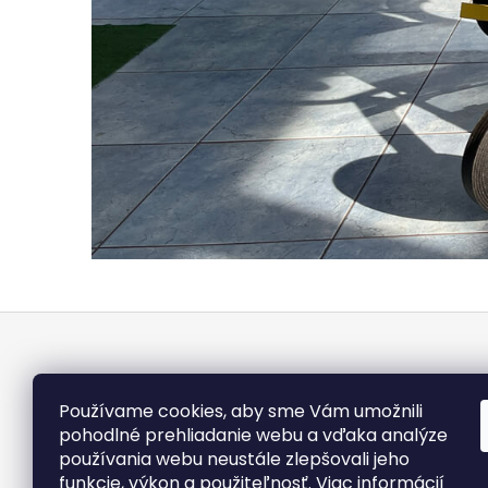
Z
á
p
ä
Používame cookies, aby sme Vám umožnili
t
pohodlné prehliadanie webu a vďaka analýze
používania webu neustále zlepšovali jeho
i
funkcie, výkon a použiteľnosť. Viac informácií