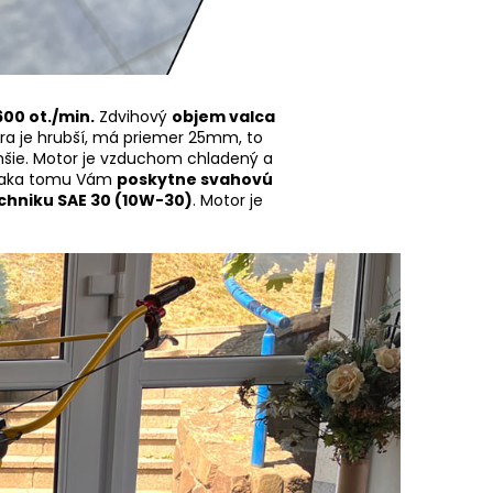
00 ot./min.
Zdvihový
objem valca
a je hrubší, má priemer 25mm, to
šie. Motor je vzduchom chladený a
vďaka tomu Vám
poskytne svahovú
chniku SAE 30 (10W-30)
. Motor je