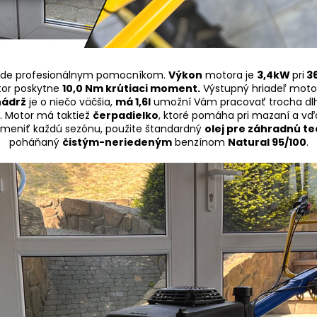
ude profesionálnym pomocníkom.
Výkon
motora je
3,4kW
pri
36
or poskytne
10,0 Nm krútiaci moment.
Výstupný hriadeľ motor
nádrž
je o niečo väčšia,
má 1,6l
umožní Vám pracovať trocha dlh
. Motor má taktiež
čerpadielko
, ktoré pomáha pri mazaní a 
ymeniť každú sezónu, použite štandardný
olej pre záhradnú te
poháňaný
čistým-neriedeným
benzínom
Natural 95/100
.