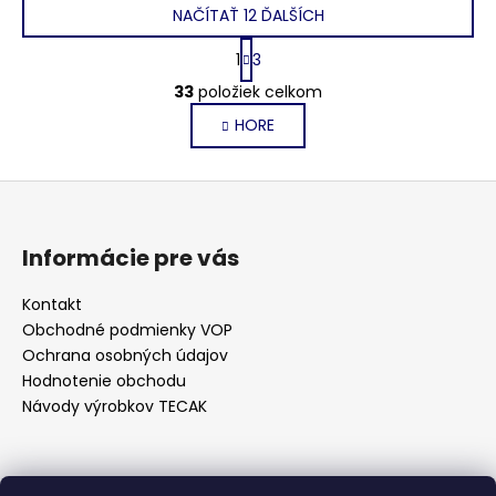
NAČÍTAŤ 12 ĎALŠÍCH
S
1
3
t
O
r
33
položiek celkom
v
á
HORE
l
n
k
á
o
d
Z
v
a
a
á
c
n
p
i
Informácie pre vás
i
e
ä
e
p
t
Kontakt
r
Obchodné podmienky VOP
i
v
Ochrana osobných údajov
e
k
Hodnotenie obchodu
y
Návody výrobkov TECAK
v
ý
p
Kontakt
i