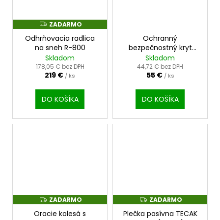
ZADARMO
Z
A
Odhrňovacia radlica
Ochranný
D
A
na sneh R-800
bezpečnostný kryt
R
kosačky RKT
Skladom
Skladom
M
O
178,05 € bez DPH
44,72 € bez DPH
219 €
55 €
/ ks
/ ks
DO KOŠÍKA
DO KOŠÍKA
ZADARMO
ZADARMO
Z
Z
A
A
Oracie kolesá s
Plečka pasívna TECAK
D
D
A
A