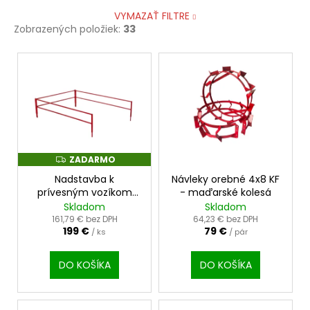
VYMAZAŤ FILTRE
Zobrazených položiek:
33
V
ý
p
i
s
p
r
ZADARMO
Z
A
o
Nadstavba k
Návleky orebné 4x8 KF
D
A
prívesným vozíkom
- maďarské kolesá
d
R
PVT
Skladom
Skladom
M
u
O
161,79 € bez DPH
64,23 € bez DPH
199 €
79 €
k
/ ks
/ pár
t
DO KOŠÍKA
DO KOŠÍKA
o
v