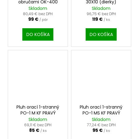
obručami OK-400
30X10 (dierky)
R
R
Skladom
Skladom
M
M
O
O
80,49 € bez DPH
96,75 € bez DPH
99 €
119 €
/ pár
/ ks
DO KOŠÍKA
DO KOŠÍKA
Pluh orací 1-stranný
Pluh orací 1-stranný
PO-1 M KF PRAVÝ
PO-1 MS KF PRAVÝ
Skladom
Skladom
69,11 € bez DPH
77,24 € bez DPH
85 €
95 €
/ ks
/ ks