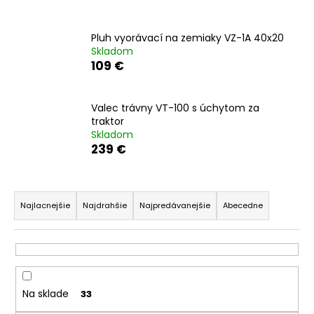
á
j
Pluh vyorávací na zemiaky VZ-1A 40x20
s
Skladom
109 €
ť
?
Valec trávny VT-100 s úchytom za
traktor
Skladom
239 €
HĽADAŤ
R
a
Najlacnejšie
Najdrahšie
Najpredávanejšie
Abecedne
O
d
d
e
p
n
o
i
r
Na sklade
33
e
ú