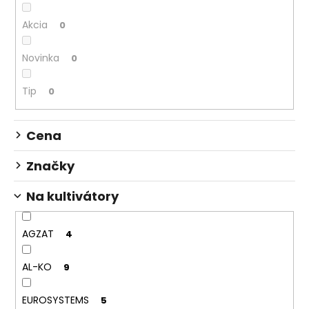
p
č
a
r
Akcia
0
m
o
e
d
Novinka
0
u
ŽACÍ
k
Tip
0
NÔŽ
t
KOSAČKY
o
3,50
Cena
€
v
Značky
Na kultivátory
AGZAT
4
AL-KO
9
EUROSYSTEMS
5