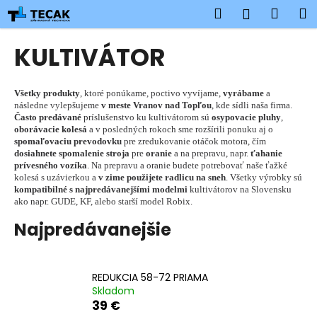
K
Prejsť
Hľadať
Náku
M
Prihlásen
na
o
obsah
Späť
Späť
košík
š
KULTIVÁTOR
í
Č
k
o
Všetky produkty
, ktoré ponúkame, poctivo vyvíjame,
vyrábame
a
následne vylepšujeme
v meste Vranov nad Topľou
, kde sídli naša firma.
p
Často predávané
príslušenstvo ku kultivátorom sú
osypovacie pluhy
,
o
oborávacie kolesá
a v posledných rokoch sme rozšírili ponuku aj o
spomaľovaciu prevodovku
pre zredukovanie otáčok motora, čím
t
dosiahnete spomalenie stroja
pre
oranie
a na prepravu, napr.
ťahanie
r
prívesného vozíka
. Na prepravu a oranie budete potrebovať naše ťažké
kolesá s uzávierkou a
v zime použijete radlicu na sneh
. Všetky výrobky sú
e
kompatibilné s najpredávanejšími modelmi
kultivátorov na Slovensku
b
ako napr. GUDE, KF, alebo starší model Robix.
u
Najpredávanejšie
j
e
t
REDUKCIA 58-72 PRIAMA
Skladom
e
39 €
n