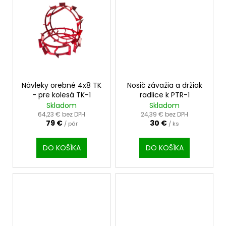
Návleky orebné 4x8 TK
Nosič závažia a držiak
- pre kolesá TK-1
radlice k PTR-1
Skladom
Skladom
64,23 € bez DPH
24,39 € bez DPH
79 €
30 €
/ pár
/ ks
DO KOŠÍKA
DO KOŠÍKA