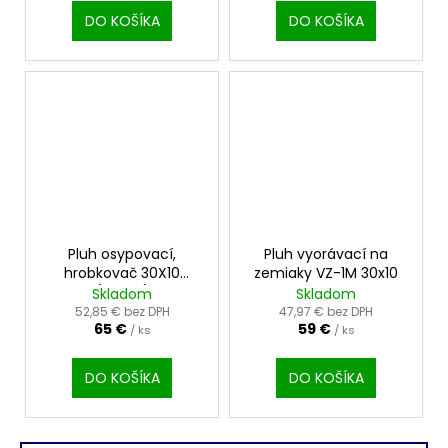
DO KOŠÍKA
DO KOŠÍKA
Pluh osypovací,
Pluh vyorávací na
hrobkovač 30X10
zemiaky VZ-1M 30x10
(dierky)
Skladom
Skladom
52,85 € bez DPH
47,97 € bez DPH
65 €
59 €
/ ks
/ ks
DO KOŠÍKA
DO KOŠÍKA