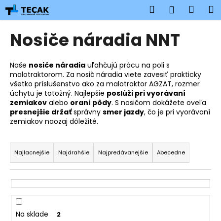
K
Prejsť
Hľadať
Náku
M
Prihlásen
na
o
obsah
Späť
Späť
košík
š
Nosiče náradia NNT
í
Č
k
o
Naše
nosiče náradia
uľahčujú prácu na poli s
malotraktorom. Za nosič náradia viete zavesiť prakticky
p
všetko príslušenstvo ako za malotraktor AGZAT, rozmer
o
úchytu je totožný. Najlepšie
poslúži pri vyorávaní
t
zemiakov
alebo
oraní pôdy
. S nosičom dokážete oveľa
presnejšie držať
správny
smer jazdy
, čo je pri vyorávaní
r
zemiakov naozaj dôležité.
e
R
b
a
Najlacnejšie
Najdrahšie
Najpredávanejšie
Abecedne
u
d
j
e
e
n
t
i
e
Na sklade
2
e
n