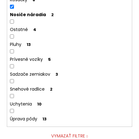
č
a
m
Nosiče náradia
2
e
Ostatné
4
LOŽISKO
Pluhy
6005
13
2RS
3,90
Prívesné vozíky
5
€
Sadzače zemiakov
3
Snehové radlice
2
Uchytenia
10
Úprava pôdy
13
VYMAZAŤ FILTRE