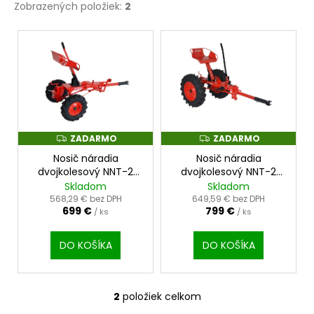
Zobrazených položiek:
2
V
ý
p
i
s
p
r
ZADARMO
ZADARMO
Z
Z
A
A
o
Nosič náradia
Nosič náradia
D
D
A
A
dvojkolesový NNT-2
dvojkolesový NNT-2
d
R
R
4x8
5x12
Skladom
Skladom
M
M
u
O
O
568,29 € bez DPH
649,59 € bez DPH
699 €
799 €
k
/ ks
/ ks
t
DO KOŠÍKA
DO KOŠÍKA
o
v
2
položiek celkom
O