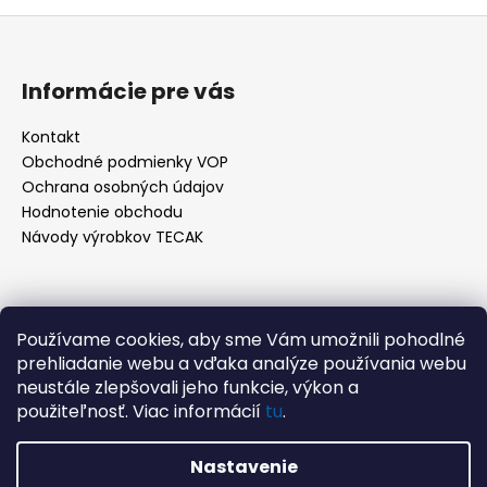
v
Z
l
á
á
d
p
Informácie pre vás
a
ä
c
t
Kontakt
i
Obchodné podmienky VOP
i
e
Ochrana osobných údajov
e
p
Hodnotenie obchodu
r
Návody výrobkov TECAK
v
k
y
v
Kontakt
Používame cookies, aby sme Vám umožnili pohodlné
ý
prehliadanie webu a vďaka analýze používania webu
p
info
@
tecak.sk
neustále zlepšovali jeho funkcie, výkon a
i
0908 996 379
použiteľnosť. Viac informácií
tu
.
s
u
Nastavenie