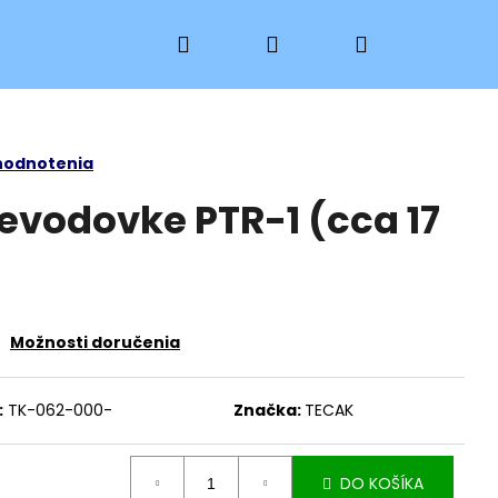
Hľadať
Prihlásenie
Nákupný
košík
hodnotenia
revodovke PTR-1 (cca 17
Možnosti doručenia
:
TK-062-000-
Značka:
TECAK
 PKH 15
DO KOŠÍKA