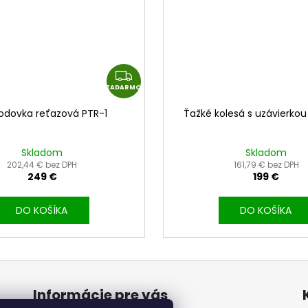
M
O
Z
ZADARMO
A
D
odovka reťazová PTR-1
Ťažké kolesá s uzávierkou
A
R
Skladom
Skladom
M
202,44 € bez DPH
161,79 € bez DPH
O
249 €
199 €
DO KOŠÍKA
DO KOŠÍKA
Informácie pre vás