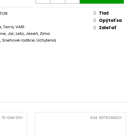
Tlač
ÁTOR
Opýtať sa
x
,
Terra
,
VARI
Zdieľať
ne, Jar, Leto, Jeseň, Zima
é
,
Snehové radlice
,
Uchytenia
:
TK-044-001-
Kód:
NDTK044001-