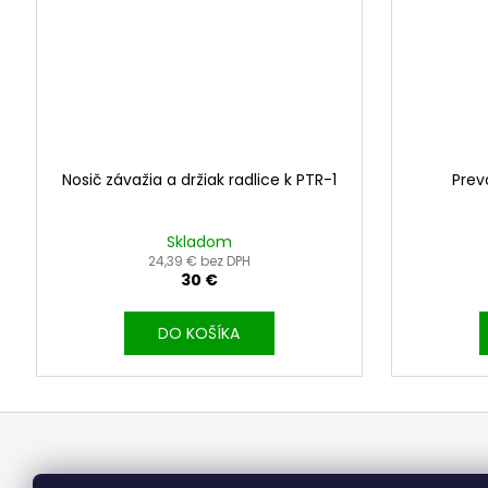
Nosič závažia a držiak radlice k PTR-1
Prev
Skladom
24,39 € bez DPH
30 €
DO KOŠÍKA
Z
á
p