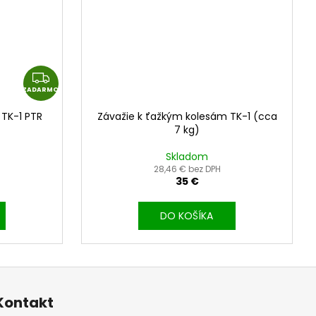
Z
ZADARMO
A
D
 TK-1 PTR
Závažie k ťažkým kolesám TK-1 (cca
A
7 kg)
R
Skladom
M
28,46 € bez DPH
O
35 €
DO KOŠÍKA
Kontakt