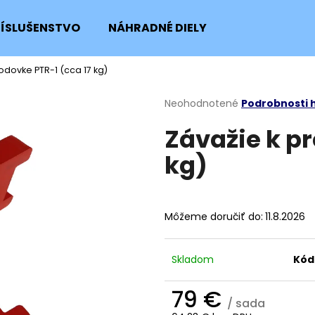
RÍSLUŠENSTVO
NÁHRADNÉ DIELY
odovke PTR-1 (cca 17 kg)
Čo potrebujete nájsť?
Priemerné
Neohodnotené
Podrobnosti 
hodnotenie
Závažie k p
produktu
HĽADAŤ
je
kg)
0,0
z
5
Odporúčame
hviezdičiek.
Môžeme doručiť do:
11.8.2026
Skladom
Kód
79 €
/ sada
SKRUTKA NOŽA KOSAČKY
POISTNÝ KRÚŽOK