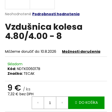
á
j
Priemerné
Neohodnotené
Podrobnosti hodnotenia
s
hodnotenie
Vzdušnica kolesa
produktu
ť
je
?
4.80/4.00 - 8
0,0
z
5
hviezdičiek.
Môžeme doručiť do:
10.8.2026
Možnosti doručenia
HĽADAŤ
Skladom
Kód:
NDTK006017B
Značka:
TECAK
O
d
9 €
/ ks
p
7,32 € bez DPH
o
Jednotková
r
DO KOŠÍKA
cena:
ú