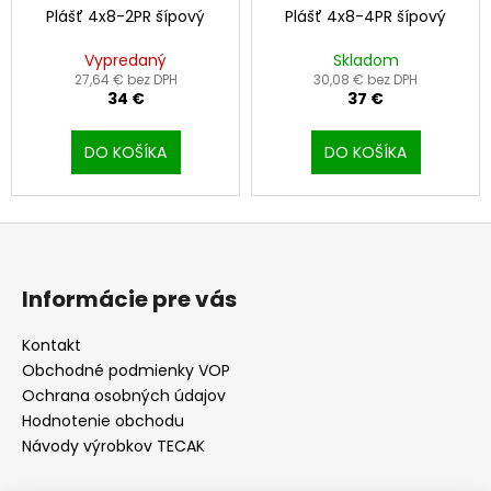
Plášť 4x8-2PR šípový
Plášť 4x8-4PR šípový
Vypredaný
Skladom
27,64 € bez DPH
30,08 € bez DPH
34 €
37 €
DO KOŠÍKA
DO KOŠÍKA
Z
á
p
Informácie pre vás
ä
t
Kontakt
Obchodné podmienky VOP
i
Ochrana osobných údajov
e
Hodnotenie obchodu
Návody výrobkov TECAK