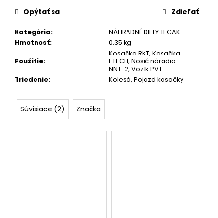
č
a
Opýtať sa
Zdieľať
m
e
Kategória
:
NÁHRADNÉ DIELY TECAK
Hmotnosť
:
0.35 kg
Kosačka RKT
,
Kosačka
Použitie
:
ETECH
,
Nosič náradia
SKRUTKA
NNT-2
,
Vozík PVT
NOŽA
KOSAČKY
Triedenie
:
Kolesá
,
Pojazd kosačky
4,50
€
Súvisiace (2)
Značka