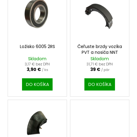
ý
p
i
s
p
r
o
Ložisko 6005 2RS
Čeľuste brzdy vozíka
PVT a nosiča NNT
d
Skladom
Skladom
u
3,17 € bez DPH
31,71 € bez DPH
3,90 €
39 €
k
/ ks
/ pár
t
DO KOŠÍKA
DO KOŠÍKA
o
v