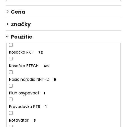
t
o
Cena
v
Značky
Použitie
Kosačka RKT
72
Kosačka ETECH
46
Nosič náradia NNT-2
9
Pluh osypovací
1
Prevodovka PTR
1
Rotavátor
8