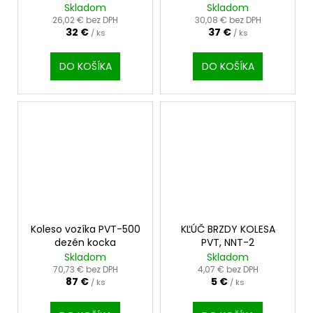
NNT-2
Skladom
Skladom
26,02 € bez DPH
30,08 € bez DPH
32 €
37 €
/ ks
/ ks
DO KOŠÍKA
DO KOŠÍKA
Koleso vozíka PVT-500
KĽÚČ BRZDY KOLESA
dezén kocka
PVT, NNT-2
Skladom
Skladom
70,73 € bez DPH
4,07 € bez DPH
87 €
5 €
/ ks
/ ks