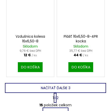
Vzdušnica kolesa
Plášť 16x6,50-8-4PR
16x6,50-8
kocka
Skladom
Skladom
9,76 € bez DPH
35,77 € bez DPH
12 €
44 €
/ ks
/ ks
DO KOŠÍKA
DO KOŠÍKA
NAČÍTAŤ ĎALŠIE 3
S
1
2
t
O
r
15
položiek celkom
v
á