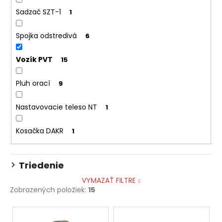
Sadzač SZT-1
1
Spojka odstredivá
6
Vozík PVT
15
Pluh orací
9
Nastavovacie teleso NT
1
Kosačka DAKR
1
Triedenie
VYMAZAŤ FILTRE
Zobrazených položiek:
15
V