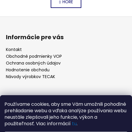
HORE
l
n
k
á
o
d
Z
v
a
a
á
c
n
p
i
Informácie pre vás
i
e
ä
e
p
t
Kontakt
r
Obchodné podmienky VOP
i
v
Ochrana osobných údajov
e
k
Hodnotenie obchodu
y
Návody výrobkov TECAK
v
ý
p
Kontakt
i
Používame cookies, aby sme Vám umožnili pohodlné
s
prehliadanie webu a vďaka analýze používania webu
info
@
tecak.sk
u
neustále zlepšovali jeho funkcie, výkon a
0908 996 379
použiteľnosť. Viac informácií
tu
.