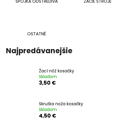
č
SPOJKA ODSTREDIVÁ
ŽACIE STROJE
a
m
e
OSTATNÉ
ŽACÍ
NÔŽ
KOSAČKY
Najpredávanejšie
3,50
€
Žací nôž kosačky
Skladom
3,50 €
Skrutka noža kosačky
Skladom
4,50 €