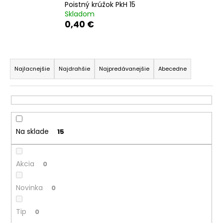
Poistný krúžok PkH 15
Skladom
0,40 €
R
a
Najlacnejšie
Najdrahšie
Najpredávanejšie
Abecedne
d
e
n
i
Na sklade
15
e
p
r
Akcia
0
o
d
Novinka
0
u
k
Tip
0