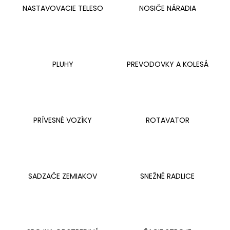
NASTAVOVACIE TELESO
NOSIČE NÁRADIA
á
j
s
ť
?
PLUHY
PREVODOVKY A KOLESÁ
HĽADAŤ
PRÍVESNÉ VOZÍKY
ROTAVATOR
O
d
SADZAČE ZEMIAKOV
SNEŽNÉ RADLICE
p
o
r
ú