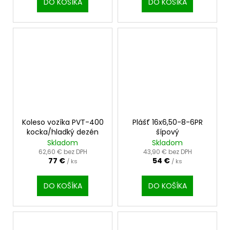
DO KOŠÍKA
DO KOŠÍKA
Koleso vozíka PVT-400
Plášť 16x6,50-8-6PR
kocka/hladký dezén
šípový
Skladom
Skladom
62,60 € bez DPH
43,90 € bez DPH
77 €
54 €
/ ks
/ ks
DO KOŠÍKA
DO KOŠÍKA