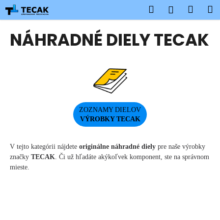
K
Prejsť
Hľadať
Náku
M
Prihlásen
na
o
obsah
Späť
Späť
košík
š
NÁHRADNÉ DIELY TECAK
í
Č
k
o
p
o
t
ZOZNAMY DIELOV
r
VÝROBKY TECAK
e
b
V tejto kategórii nájdete
originálne náhradné diely
pre naše výrobky
u
značky
TECAK
. Či už hľadáte akýkoľvek komponent, ste na správnom
j
mieste.
e
t
e
n