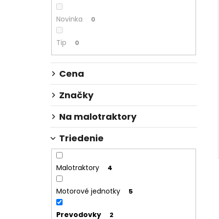
3,50 €
Novinka
0
Tip
0
Cena
Značky
Na malotraktory
Triedenie
Malotraktory
4
Motorové jednotky
5
Prevodovky
2