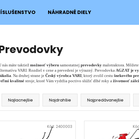
RÍSLUŠENSTVO
NÁHRADNÉ DIELY
Čo potrebujete nájsť?
Prevodovky
HĽADAŤ
U nás máte taktiež
možnosť výberu
samostatnej
prevodovky
malotraktora. Môžete 
alternatívu VARI. Rozdiel v cene a prevedení je výrazný. Prevodovka
AGZAT je vy
súkolia
. Na druhej strane je
Český výrobca VARI
, ktorý zvolil cestu
šnekového pr
veľmi kvalitné
stroje, ktoré Vám vydržia poctivo slúžiť dlhé roky a
životnosť zále
Odporúčame
R
a
Najlacnejšie
Najdrahšie
Najpredávanejšie
d
e
V
n
ý
Kód:
2400003
Kó
i
SKRUTKA NOŽA KOSAČKY
POISTNÝ KRÚŽOK
p