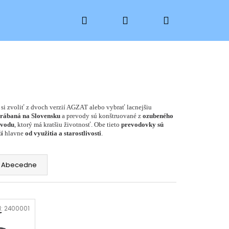
Hľadať
Prihlásenie
Nákupný
košík
si zvoliť z dvoch verzií AGZAT alebo vybrať lacnejšiu
rábaná na Slovensku
a prevody sú konštruované z
ozubeného
evodu
, ktorý má kratšiu životnosť. Obe tieto
prevodovky sú
ží
hlavne
od využitia a starostlivosti
.
Abecedne
d:
2400001
 PKH 15