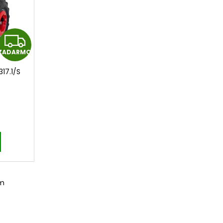
Z
ZADARMO
A
17.1/S
D
A
R
M
O
om