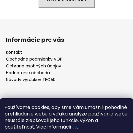
á
j
Z
s
á
ť
p
?
Informácie pre vás
ä
t
Kontakt
Obchodné podmienky VOP
i
Ochrana osobných údajov
e
HĽADAŤ
Hodnotenie obchodu
Návody výrobkov TECAK
O
d
Kontakt
p
Používame cookies, aby sme Vám umožnili pohodlné
o
prehliadanie webu a vďaka analýze používania webu
info
@
tecak.sk
r
neustále zlepšovali jeho funkcie, výkon a
0908 996 379
ú
použiteľnosť. Viac informácií
tu
.