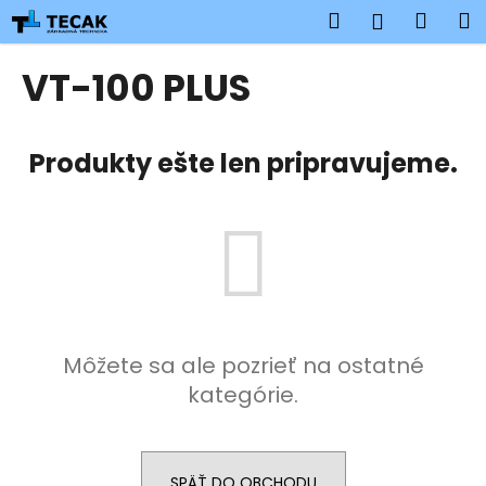
K
Prejsť
Hľadať
Náku
M
Prihlásen
na
o
obsah
Späť
Späť
košík
š
VT-100 PLUS
í
Č
k
o
Produkty ešte len pripravujeme.
p
o
t
r
e
b
u
Môžete sa ale pozrieť na ostatné
j
kategórie.
e
t
e
n
SPÄŤ DO OBCHODU