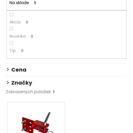
Na sklade
1
e
á
p
j
r
s
Akcia
0
o
ť
d
Novinka
?
0
u
k
Tip
0
t
o
Cena
HĽADAŤ
v
Značky
Zobrazených položiek:
1
O
d
V
p
ý
o
p
r
i
ú