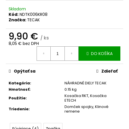
č
a
Skladom
m
Kód:
NDTK006KR08
e
Značka:
TECAK
9,90 €
POISTNÝ
/ ks
KRÚŽOK
8,05 € bez DPH
PKH
Jednotková
15
DO KOŠÍKA
cena:
0,40
€
Opýtať sa
Zdieľať
Kategória
:
NÁHRADNÉ DIELY TECAK
Hmotnosť
:
0.15 kg
Kosačka RKT
,
Kosačka
Použitie
:
ETECH
Domček spojky
,
Klinové
Triedenie
:
remene
Súvisiace (4)
Značka