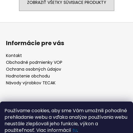
ZOBRAZIŤ VŠETKY SÚVISIACE PRODUKTY
Z
á
p
Informácie pre vás
ä
t
Kontakt
Obchodné podmienky VOP
i
Ochrana osobných údajov
e
Hodnotenie obchodu
Návody výrobkov TECAK
Kontakt
Používame cookies, aby sme Vám umožnili pohodlné
prehliadanie webu a vďaka analýze používania webu
info
@
tecak.sk
neustále zlepšovali jeho funkcie, výkon a
0908 996 379
použiteľnosť. Viac informácií
tu
.