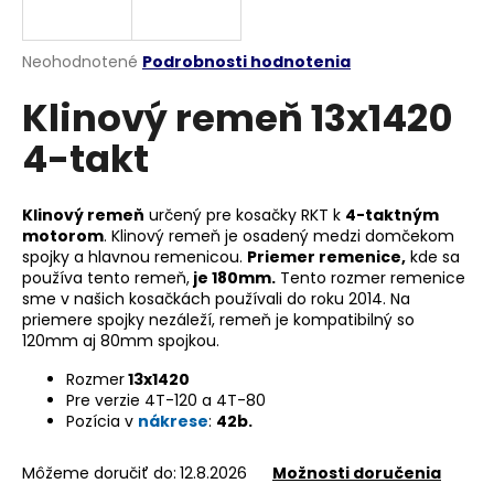
á
j
Priemerné
Neohodnotené
Podrobnosti hodnotenia
s
hodnotenie
Klinový remeň 13x1420
produktu
ť
je
?
4-takt
0,0
z
5
hviezdičiek.
Klinový remeň
určený pre kosačky RKT k
4-taktným
motorom
. Klinový remeň je osadený medzi domčekom
HĽADAŤ
spojky a hlavnou remenicou.
Priemer remenice,
kde sa
používa tento remeň,
je 180mm.
Tento rozmer remenice
sme v našich kosačkách používali do roku 2014. Na
priemere spojky nezáleží, remeň je kompatibilný so
120mm aj 80mm spojkou.
O
d
Rozmer
13x1420
p
Pre verzie 4T-120 a 4T-80
o
Pozícia v
nákrese
:
42b.
r
ú
Môžeme doručiť do:
12.8.2026
Možnosti doručenia