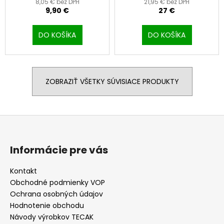
8,05 € bez DPH
21,95 € bez DPH
9,90 €
27 €
DO KOŠÍKA
DO KOŠÍKA
ZOBRAZIŤ VŠETKY SÚVISIACE PRODUKTY
Z
á
p
Informácie pre vás
ä
t
Kontakt
Obchodné podmienky VOP
i
Ochrana osobných údajov
e
Hodnotenie obchodu
Návody výrobkov TECAK