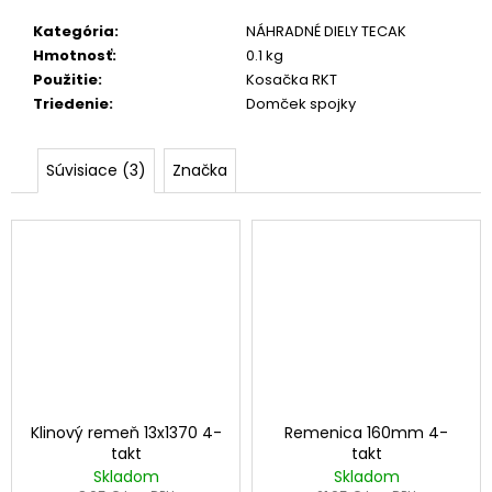
č
a
Kategória
:
NÁHRADNÉ DIELY TECAK
m
Hmotnosť
:
0.1 kg
e
Použitie
:
Kosačka RKT
Triedenie
:
Domček spojky
LOŽISKO
6005
Súvisiace (3)
Značka
2RS
3,90
€
Klinový remeň 13x1370 4-
Remenica 160mm 4-
takt
takt
Skladom
Skladom