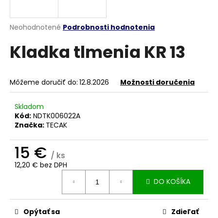
á
j
Priemerné
Neohodnotené
Podrobnosti hodnotenia
s
hodnotenie
Kladka tlmenia KR 13
produktu
ť
je
?
0,0
z
Môžeme doručiť do:
12.8.2026
Možnosti doručenia
5
hviezdičiek.
Skladom
HĽADAŤ
Kód:
NDTK006022A
Značka:
TECAK
15 €
O
/ ks
d
12,20 € bez DPH
Jednotková
p
DO KOŠÍKA
cena:
o
r
ú
Opýtať sa
Zdieľať