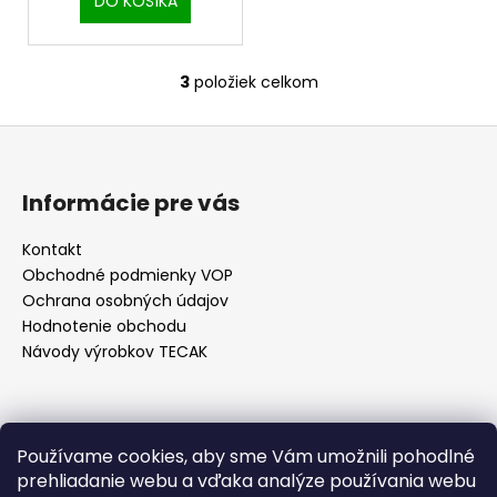
č
DO KOŠÍKA
a
m
e
3
položiek celkom
O
v
Z
l
ŽACÍ
NÔŽ
á
á
KOSAČKY
d
p
Informácie pre vás
3,50
a
ä
€
c
t
Kontakt
i
Obchodné podmienky VOP
i
e
Ochrana osobných údajov
e
p
Hodnotenie obchodu
r
Návody výrobkov TECAK
v
k
y
v
Kontakt
Používame cookies, aby sme Vám umožnili pohodlné
ý
prehliadanie webu a vďaka analýze používania webu
p
info
@
tecak.sk