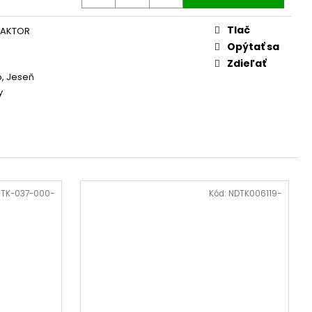
Tlač
RAKTOR
Opýtať sa
Zdieľať
o, Jeseň
y
:
TK-037-000-
Kód:
NDTK006119-