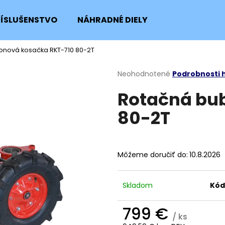
RÍSLUŠENSTVO
NÁHRADNÉ DIELY
bnová kosačka RKT-710 80-2T
Čo potrebujete nájsť?
Priemerné
Neohodnotené
Podrobnosti 
hodnotenie
Rotačná bu
produktu
HĽADAŤ
je
80-2T
0,0
z
5
Odporúčame
hviezdičiek.
Môžeme doručiť do:
10.8.2026
Skladom
Kód
799 €
/ ks
SKRUTKA NOŽA KOSAČKY
POISTNÝ KRÚŽOK