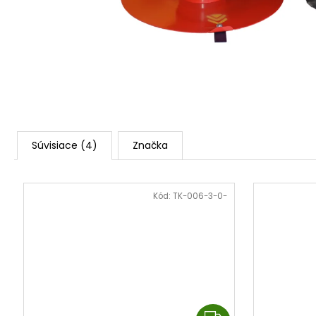
3,50 €
Súvisiace (4)
Značka
Kód:
TK-006-3-0-
Z