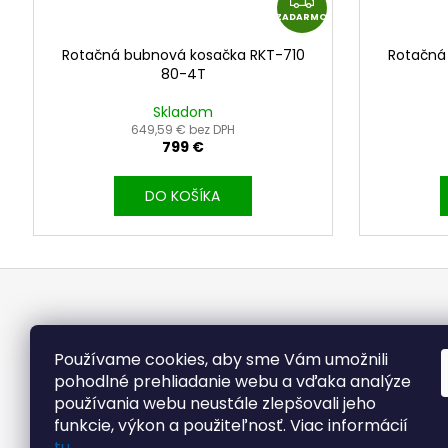
ZADARMO
A
D
Rotačná bubnová kosačka RKT-710
Rotačná
A
80-4T
R
Skladom
M
649,59 € bez DPH
O
799 €
DO KOŠÍKA
Z
á
p
ä
Používame cookies, aby sme Vám umožnili
t
pohodlné prehliadanie webu a vďaka analýze
používania webu neustále zlepšovali jeho
i
funkcie, výkon a použiteľnosť. Viac informácií
e
tu
.