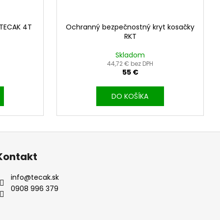
 TECAK 4T
Ochranný bezpečnostný kryt kosačky
RKT
Skladom
44,72 € bez DPH
55 €
DO KOŠÍKA
Kontakt
info
@
tecak.sk
0908 996 379