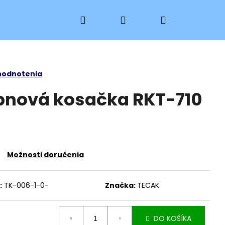
Hľadať
Prihlásenie
Nákupný
košík
hodnotenia
bnová kosačka RKT-710
Možnosti doručenia
:
TK-006-1-0-
Značka:
TECAK
 PKH 15
DO KOŠÍKA