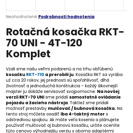
A
á
j
R
Priemerné
Neohodnotené
Podrobnosti hodnotenia
s
hodnotenie
Rotačná kosačka RKT-
produktu
M
ť
je
?
70 UNI - 4T-120
0,0
O
z
Komplet
5
hviezdičiek.
Vzali sme našu veľmi podarenú a na trhu obľúbenú
HĽADAŤ
kosačku
RKT-710
a prerobili ju
. Kosačka RKT sa vyrába
už cca 20 rokov, jej prednosti sú spoľahlivosť, dlhá
životnosť a jednoduchá konštrukcia - každý šikovnejší
majster ju dokáže servisovať svojpomocne.
Na novšej
O
verzii RKT-70 UNI
sme pridali
samostatné ovládanie
d
pojazdu a žacieho nástroja
. Taktiež sme pridali
p
možnosť prestavby
mulčovač / bubnová kosačka.
Na
o
tento stroj môžete osadiť
iba 4-taktný motor
s
odstredivou spojkou. Ak máte veľa kosenia a plánujete
r
používať mulčovač aj bubnovú kosačku, určite oceníte
ú
túto cenovo výhodnejšiu verziu s oboma adaptérmi