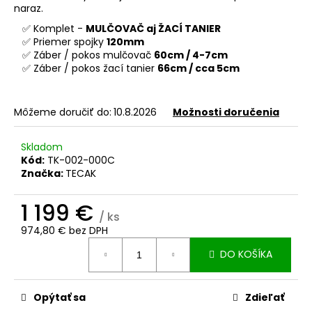
č
naraz.
a
✅ Komplet -
MULČOVAČ aj ŽACÍ TANIER
m
✅ Priemer spojky
120mm
e
✅ Záber / pokos mulčovač
60cm / 4-7cm
✅ Záber / pokos žací tanier
66cm / cca 5cm
SKRUTKA
NOŽA
KOSAČKY
Môžeme doručiť do:
10.8.2026
Možnosti doručenia
4,50
€
Skladom
Kód:
TK-002-000C
Značka:
TECAK
1 199 €
/ ks
974,80 € bez DPH
Jednotková
DO KOŠÍKA
cena:
Opýtať sa
Zdieľať