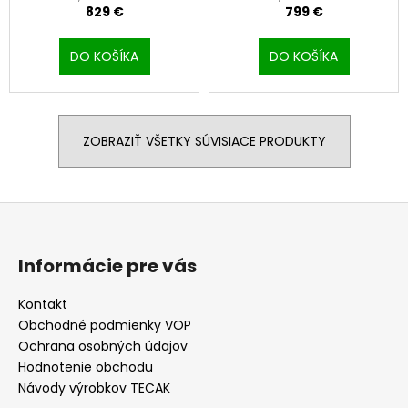
829 €
799 €
DO KOŠÍKA
DO KOŠÍKA
ZOBRAZIŤ VŠETKY SÚVISIACE PRODUKTY
Z
á
p
Informácie pre vás
ä
t
Kontakt
Obchodné podmienky VOP
i
Ochrana osobných údajov
e
Hodnotenie obchodu
Návody výrobkov TECAK