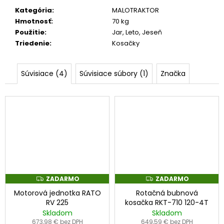
Kategória
:
MALOTRAKTOR
Hmotnosť
:
70 kg
Použitie
:
Jar, Leto, Jeseň
Triedenie
:
Kosačky
Súvisiace (4)
Súvisiace súbory (1)
Značka
ZADARMO
ZADARMO
Z
Z
A
A
Motorová jednotka RATO
Rotačná bubnová
D
D
A
A
RV 225
kosačka RKT-710 120-4T
R
R
Skladom
Skladom
M
M
O
O
673,98 € bez DPH
649,59 € bez DPH