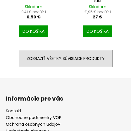
takt
Skladom
Skladom
0,41 € bez DPH
21,95 € bez DPH
0,50 €
27 €
DO KOŠÍKA
DO KOŠÍKA
ZOBRAZIŤ VŠETKY SÚVISIACE PRODUKTY
Z
á
p
Informácie pre vás
ä
t
Kontakt
Obchodné podmienky VOP
i
Ochrana osobných údajov
e