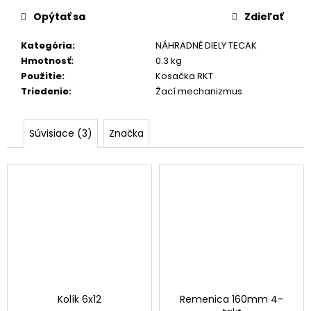
č
a
Opýtať sa
Zdieľať
m
e
Kategória
:
NÁHRADNÉ DIELY TECAK
Hmotnosť
:
0.3 kg
Použitie
:
Kosačka RKT
POISTNÝ
Triedenie
:
Žací mechanizmus
KRÚŽOK
PKH
15
Súvisiace (3)
Značka
0,40
€
Kolík 6x12
Remenica 160mm 4-