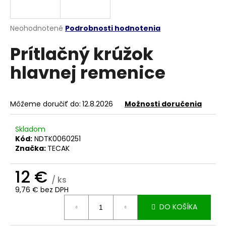
á
j
Priemerné
Neohodnotené
Podrobnosti hodnotenia
s
hodnotenie
Prítlačný krúžok
produktu
ť
je
?
hlavnej remenice
0,0
z
5
hviezdičiek.
Môžeme doručiť do:
12.8.2026
Možnosti doručenia
HĽADAŤ
Skladom
Kód:
NDTK0060251
Značka:
TECAK
O
d
12 €
/ ks
p
9,76 € bez DPH
o
Jednotková
r
DO KOŠÍKA
cena:
ú