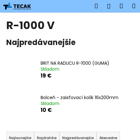
K
Prejsť
Hľadať
Náku
M
Prihlásen
na
o
obsah
Späť
Späť
košík
š
R-1000 V
í
Č
k
Najpredávanejšie
o
p
o
BRIT NA RADLICU R-1000 (GUMA)
t
Skladom
r
19 €
e
b
u
Bolceň - zaisťovací kolík 16x200mm
Skladom
j
10 €
e
t
R
e
a
n
Najlacnejšie
Najdrahšie
Najpredávanejšie
Abecedne