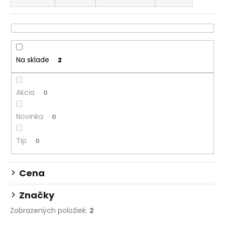
d
á
e
j
n
s
i
ť
Na sklade
2
e
?
p
r
Akcia
0
o
d
HĽADAŤ
Novinka
0
u
k
Tip
0
t
O
o
d
Cena
v
p
o
Značky
r
Zobrazených položiek:
2
ú