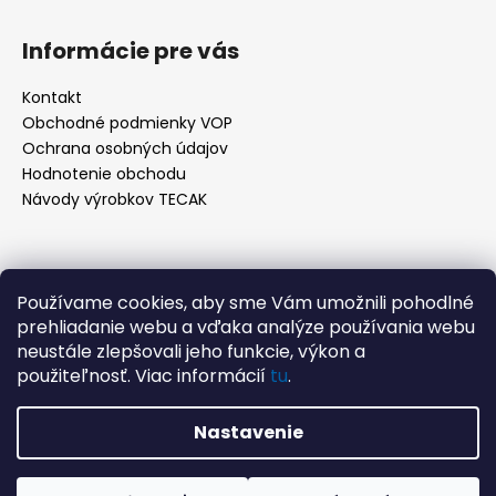
á
á
d
p
Informácie pre vás
a
ä
c
t
Kontakt
i
Obchodné podmienky VOP
i
e
Ochrana osobných údajov
e
p
Hodnotenie obchodu
r
Návody výrobkov TECAK
v
k
y
v
Kontakt
Používame cookies, aby sme Vám umožnili pohodlné
ý
prehliadanie webu a vďaka analýze používania webu
p
info
@
tecak.sk
neustále zlepšovali jeho funkcie, výkon a
i
0908 996 379
použiteľnosť. Viac informácií
tu
.
s
u
Nastavenie
Vytvoril Shoptet