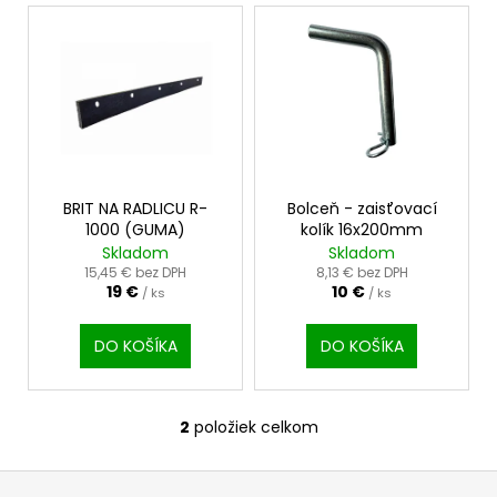
č
V
a
ý
m
p
e
i
s
ŽACÍ
p
NÔŽ
KOSAČKY
r
o
3,50
BRIT NA RADLICU R-
Bolceň - zaisťovací
€
1000 (GUMA)
kolík 16x200mm
d
Skladom
Skladom
u
15,45 € bez DPH
8,13 € bez DPH
19 €
10 €
k
/ ks
/ ks
t
DO KOŠÍKA
DO KOŠÍKA
o
v
2
položiek celkom
O
v
Z
l