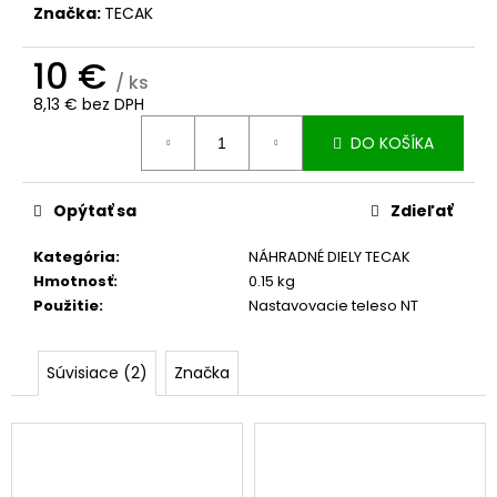
č
Značka:
TECAK
a
m
10 €
e
/ ks
8,13 € bez DPH
Jednotková
SKRUTKA
DO KOŠÍKA
cena:
NOŽA
KOSAČKY
4,50
Opýtať sa
Zdieľať
€
Kategória
:
NÁHRADNÉ DIELY TECAK
Hmotnosť
:
0.15 kg
Použitie
:
Nastavovacie teleso NT
Súvisiace (2)
Značka