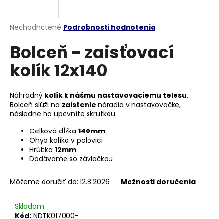
á
j
Priemerné
Neohodnotené
Podrobnosti hodnotenia
s
hodnotenie
Bolceň - zaisťovací
produktu
ť
je
?
kolík 12x140
0,0
z
5
hviezdičiek.
Náhradný
kolík k nášmu nastavovaciemu telesu
.
Bolceň slúži na
zaistenie
náradia v nastavovačke,
HĽADAŤ
následne ho upevníte skrutkou.
Celková dĺžka
140mm
Ohyb kolíka v polovici
Hrúbka
12mm
O
Dodávame so závlačkou
d
p
Môžeme doručiť do:
12.8.2026
Možnosti doručenia
o
r
Skladom
ú
Kód:
NDTK017000-