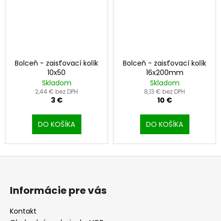
Bolceň - zaisťovací kolík
Bolceň - zaisťovací kolík
10x50
16x200mm
Skladom
Skladom
2,44 € bez DPH
8,13 € bez DPH
3 €
10 €
DO KOŠÍKA
DO KOŠÍKA
Z
á
p
Informácie pre vás
ä
t
Kontakt