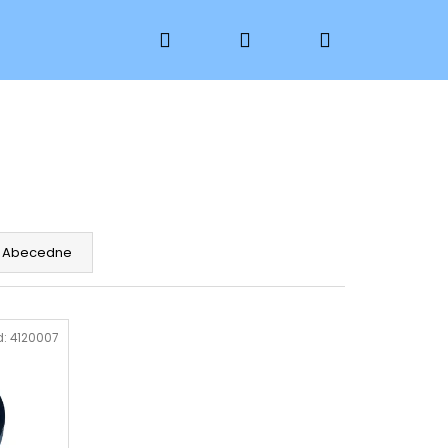
Hľadať
Prihlásenie
Nákupný
košík
Abecedne
d:
4120007
 PKH 15