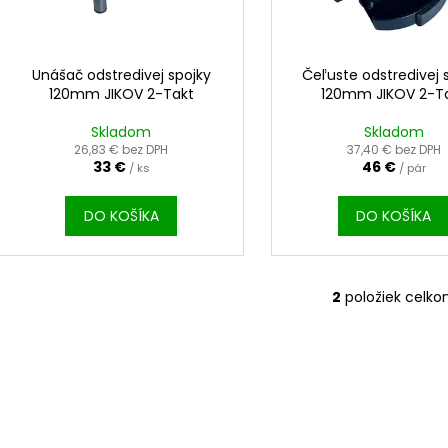
o
4,50 €
0,40 €
r
d
o
u
d
Unášač odstredivej spojky
Čeľuste odstredivej 
k
120mm JIKOV 2-Takt
120mm JIKOV 2-T
u
t
k
Skladom
Skladom
o
t
26,83 € bez DPH
37,40 € bez DPH
v
33 €
46 €
/ ks
/ pár
o
v
DO KOŠÍKA
DO KOŠÍKA
2
položiek celk
O
v
l
á
d
a
c