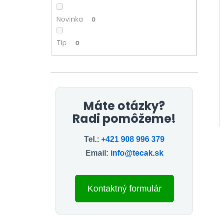
3,50 €
Novinka
0
Tip
0
Máte otázky?
Radi pomôžeme!
Tel.:
+421 908 996 379
Email:
info@tecak.sk
Kontaktný formulár