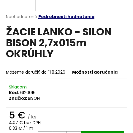
á
j
Priemerné
Neohodnotené
Podrobnosti hodnotenia
s
hodnotenie
ŽACIE LANKO - SILON
produktu
ť
je
?
BISON 2,7x015m
0,0
z
OKRÚHLY
5
hviezdičiek.
HĽADAŤ
Môžeme doručiť do:
11.8.2026
Možnosti doručenia
Skladom
Kód:
6120016
O
Značka:
BISON
d
p
5 €
o
/ ks
r
4,07 € bez DPH
ú
Jednotková
0,33 € / 1 m