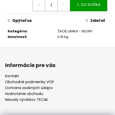
č
cena:
DO KOŠÍKA
a
m
e
Opýtať sa
Zdieľať
Kategória
:
ŽACIE LANKA - SILONY
ŽACÍ
NÔŽ
Hmotnosť
:
0.15 kg
KOSAČKY
3,50
Z
€
á
p
Informácie pre vás
ä
t
Kontakt
Obchodné podmienky VOP
i
Ochrana osobných údajov
e
Hodnotenie obchodu
Návody výrobkov TECAK