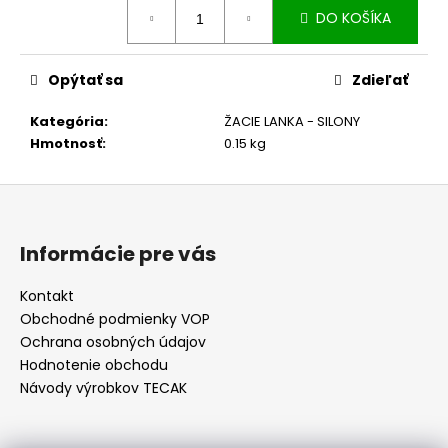
č
cena:
DO KOŠÍKA
a
m
e
Opýtať sa
Zdieľať
Kategória
:
ŽACIE LANKA - SILONY
SKRUTKA
NOŽA
Hmotnosť
:
0.15 kg
KOSAČKY
4,50
Z
€
á
p
Informácie pre vás
ä
t
Kontakt
Obchodné podmienky VOP
i
Ochrana osobných údajov
e
Hodnotenie obchodu
Návody výrobkov TECAK