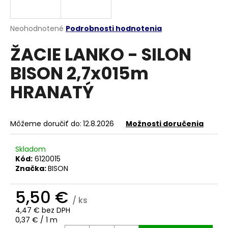
á
j
Priemerné
Neohodnotené
Podrobnosti hodnotenia
s
hodnotenie
ŽACIE LANKO - SILON
produktu
ť
je
?
BISON 2,7x015m
0,0
z
HRANATÝ
5
hviezdičiek.
HĽADAŤ
Môžeme doručiť do:
12.8.2026
Možnosti doručenia
Skladom
Kód:
6120015
O
Značka:
BISON
d
p
5,50 €
o
/ ks
r
4,47 € bez DPH
ú
Jednotková
0,37 € / 1 m