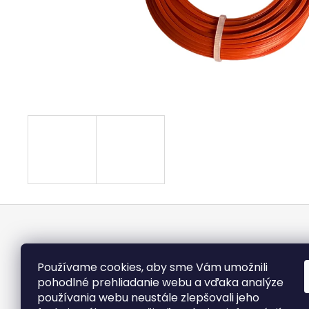
3,50 €
Z
á
p
ä
Používame cookies, aby sme Vám umožnili
t
pohodlné prehliadanie webu a vďaka analýze
používania webu neustále zlepšovali jeho
i