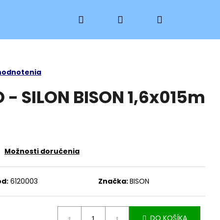
Hľadať
Prihlásenie
Nákupný
košík
hodnotenia
 - SILON BISON 1,6x015m
Možnosti doručenia
d:
6120003
Značka:
BISON
 PKH 15
DO KOŠÍKA