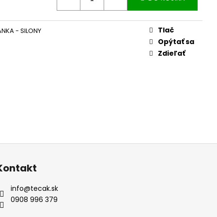
Tlač
ANKA - SILONY
Opýtať sa
Zdieľať
Kontakt
info
@
tecak.sk
0908 996 379