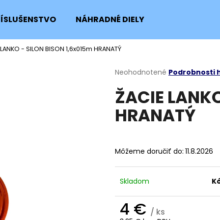
RÍSLUŠENSTVO
NÁHRADNÉ DIELY
 LANKO - SILON BISON 1,6x015m HRANATÝ
Čo potrebujete nájsť?
Priemerné
Neohodnotené
Podrobnosti 
hodnotenie
ŽACIE LANKO
produktu
HĽADAŤ
je
HRANATÝ
0,0
z
5
Odporúčame
hviezdičiek.
Môžeme doručiť do:
11.8.2026
Skladom
Kó
4 €
/ ks
SKRUTKA NOŽA KOSAČKY
POISTNÝ KRÚŽOK