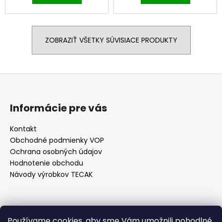
ZOBRAZIŤ VŠETKY SÚVISIACE PRODUKTY
Z
á
p
Informácie pre vás
ä
t
Kontakt
Obchodné podmienky VOP
i
Ochrana osobných údajov
e
Hodnotenie obchodu
Návody výrobkov TECAK
Kontakt
Používame cookies, aby sme Vám umožnili pohodlné