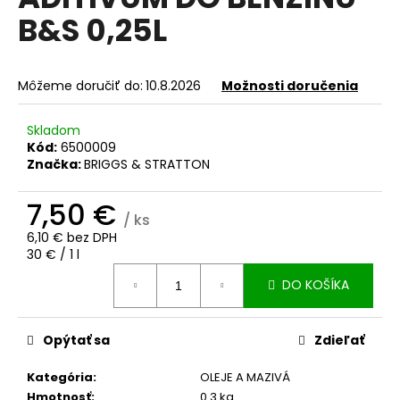
je
á
B&S 0,25L
0,0
z
j
5
s
hviezdičiek.
Môžeme doručiť do:
10.8.2026
Možnosti doručenia
ť
?
Skladom
Kód:
6500009
Značka:
BRIGGS & STRATTON
7,50 €
HĽADAŤ
/ ks
6,10 € bez DPH
Jednotková
30 € / 1 l
cena:
O
DO KOŠÍKA
d
p
Opýtať sa
Zdieľať
o
r
Kategória
:
OLEJE A MAZIVÁ
ú
Hmotnosť
:
0.3 kg