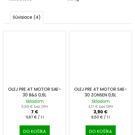
č
a
m
Súvisiace (4)
e
LOŽISKO
6005
2RS
3,90
€
OLEJ PRE 4T MOTOR SAE-
OLEJ PRE 4T MOTOR SAE-
30 B&S 0,6L
30 ZONSEN 0,6L
Skladom
Skladom
5,69 € bez DPH
3,17 € bez DPH
7 €
3,90 €
Jednotková
Jednotková
11,67 € / 1 l
6,50 € / 1 l
cena:
cena:
DO KOŠÍKA
DO KOŠÍKA